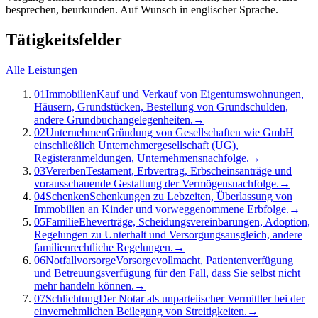
besprechen, beurkunden. Auf Wunsch in englischer Sprache.
Tätigkeitsfelder
Alle Leistungen
01
Immobilien
Kauf und Verkauf von Eigentumswohnungen,
Häusern, Grundstücken, Bestellung von Grundschulden,
andere Grundbuchangelegenheiten.
→
02
Unternehmen
Gründung von Gesellschaften wie GmbH
einschließlich Unternehmergesellschaft (UG),
Registeranmeldungen, Unternehmensnachfolge.
→
03
Vererben
Testament, Erbvertrag, Erbscheinsanträge und
vorausschauende Gestaltung der Vermögensnachfolge.
→
04
Schenken
Schenkungen zu Lebzeiten, Überlassung von
Immobilien an Kinder und vorweggenommene Erbfolge.
→
05
Familie
Eheverträge, Scheidungsvereinbarungen, Adoption,
Regelungen zu Unterhalt und Versorgungsausgleich, andere
familienrechtliche Regelungen.
→
06
Notfallvorsorge
Vorsorgevollmacht, Patientenverfügung
und Betreuungsverfügung für den Fall, dass Sie selbst nicht
mehr handeln können.
→
07
Schlichtung
Der Notar als unparteiischer Vermittler bei der
einvernehmlichen Beilegung von Streitigkeiten.
→